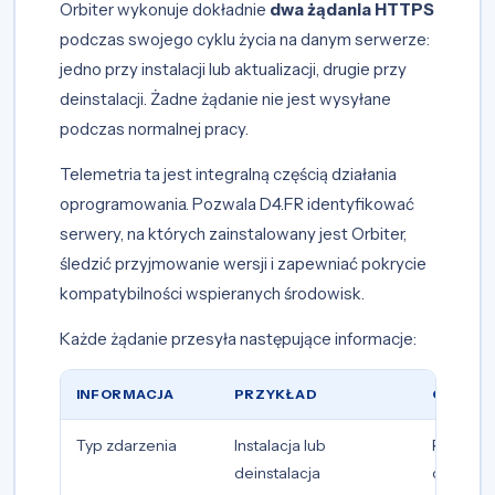
Orbiter wykonuje dokładnie
dwa żądania HTTPS
podczas swojego cyklu życia na danym serwerze:
jedno przy instalacji lub aktualizacji, drugie przy
deinstalacji. Żadne żądanie nie jest wysyłane
podczas normalnej pracy.
Telemetria ta jest integralną częścią działania
oprogramowania. Pozwala D4.FR identyfikować
serwery, na których zainstalowany jest Orbiter,
śledzić przyjmowanie wersji i zapewniać pokrycie
kompatybilności wspieranych środowisk.
Każde żądanie przesyła następujące informacje:
INFORMACJA
PRZYKŁAD
CEL
Typ zdarzenia
Instalacja lub
Rozróżni
deinstalacja
cyklu życ