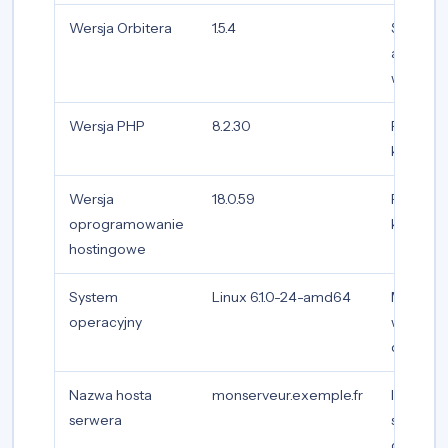
Wersja Orbitera
1.5.4
Śledzen
adopcji
wersji
Wersja PHP
8.2.30
Pokrycie
kompaty
Wersja
18.0.59
Pokrycie
oprogramowanie
kompaty
hostingowe
System
Linux 6.1.0-24-amd64
Metryki
operacyjny
wsparci
dystrybuc
Nazwa hosta
monserveur.exemple.fr
Identyfi
serwera
serwera,
deduplik