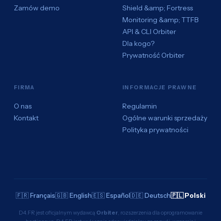
Zamów demo
Shield &amp; Fortress
Monitoring &amp; TTFB
API & CLI Orbiter
Dla kogo?
Prywatność Orbiter
FIRMA
INFORMACJE PRAWNE
O nas
Regulamin
Kontakt
Ogólne warunki sprzedaży
Polityka prywatności
🇫🇷 Français
🇬🇧 English
🇪🇸 Español
🇩🇪 Deutsch
🇵🇱 Polski
D4.FR jest oficjalnym wydawcą
Orbiter
, rozszerzenia dla oprogramowanie