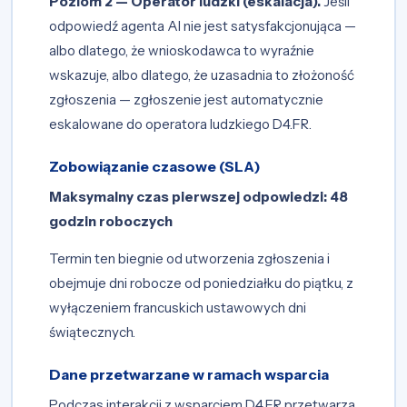
Poziom 2 — Operator ludzki (eskalacja).
Jeśli
odpowiedź agenta AI nie jest satysfakcjonująca —
albo dlatego, że wnioskodawca to wyraźnie
wskazuje, albo dlatego, że uzasadnia to złożoność
zgłoszenia — zgłoszenie jest automatycznie
eskalowane do operatora ludzkiego D4.FR.
Zobowiązanie czasowe (SLA)
Maksymalny czas pierwszej odpowiedzi: 48
godzin roboczych
Termin ten biegnie od utworzenia zgłoszenia i
obejmuje dni robocze od poniedziałku do piątku, z
wyłączeniem francuskich ustawowych dni
świątecznych.
Dane przetwarzane w ramach wsparcia
Podczas interakcji z wsparciem D4.FR przetwarza