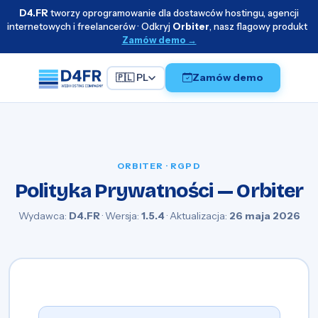
D4.FR
tworzy oprogramowanie dla dostawców hostingu, agencji
internetowych i freelancerów · Odkryj
Orbiter
, nasz flagowy produkt
Zamów demo →
Zamów demo
🇵🇱 PL
ORBITER · RGPD
Polityka Prywatności — Orbiter
Wydawca:
D4.FR
· Wersja:
1.5.4
· Aktualizacja:
26 maja 2026