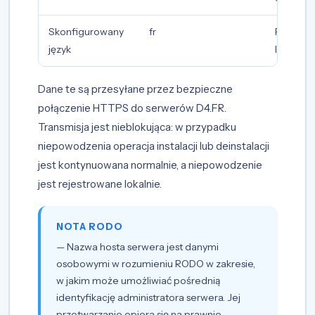
Skonfigurowany
fr
Prioryte
język
lokalizacj
Dane te są przesyłane przez bezpieczne
połączenie HTTPS do serwerów D4.FR.
Transmisja jest nieblokująca: w przypadku
niepowodzenia operacja instalacji lub deinstalacji
jest kontynuowana normalnie, a niepowodzenie
jest rejestrowane lokalnie.
NOTA RODO
— Nazwa hosta serwera jest danymi
osobowymi w rozumieniu RODO w zakresie,
w jakim może umożliwiać pośrednią
identyfikację administratora serwera. Jej
przetwarzanie opiera się na prawnie