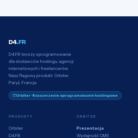
D4
.FR
D4.FR tworzy oprogramowanie
dla dostawców hostingu, agencji
internetowych i freelancerów.
Nasz flagowy produkt: Orbiter.
Paryż, Francja.
Orbiter · Rozszerzenie oprogramowanie hostingowe
PRODUKTY
ORBITER
Orbiter
Prezentacja
D4.FR
Wydajność CMS