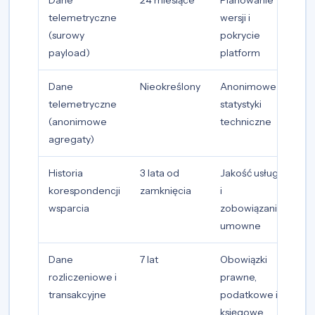
telemetryczne
wersji i
(surowy
pokrycie
payload)
platform
Dane
Nieokreślony
Anonimowe
telemetryczne
statystyki
(anonimowe
techniczne
agregaty)
Historia
3 lata od
Jakość usługi
korespondencji
zamknięcia
i
wsparcia
zobowiązania
umowne
Dane
7 lat
Obowiązki
rozliczeniowe i
prawne,
transakcyjne
podatkowe i
księgowe