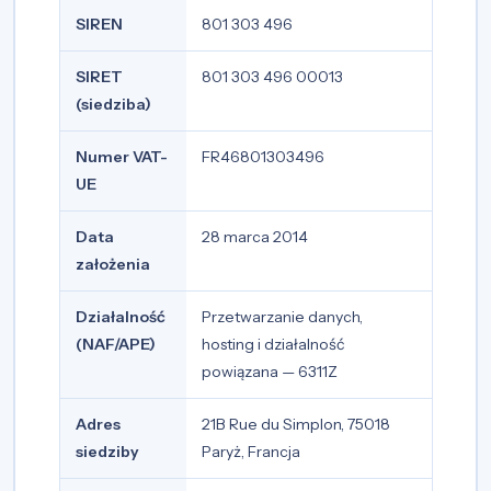
SIREN
801 303 496
SIRET
801 303 496 00013
(siedziba)
Numer VAT-
FR46801303496
UE
Data
28 marca 2014
założenia
Działalność
Przetwarzanie danych,
(NAF/APE)
hosting i działalność
powiązana — 6311Z
Adres
21B Rue du Simplon, 75018
siedziby
Paryż, Francja