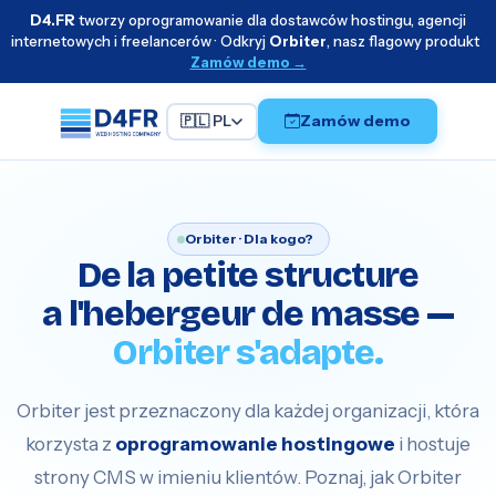
D4.FR
tworzy oprogramowanie dla dostawców hostingu, agencji
internetowych i freelancerów · Odkryj
Orbiter
, nasz flagowy produkt
Zamów demo →
Zamów demo
🇵🇱 PL
Orbiter · Dla kogo?
De la petite structure
a l'hebergeur de masse —
Orbiter s'adapte.
Orbiter jest przeznaczony dla każdej organizacji, która
korzysta z
oprogramowanie hostingowe
i hostuje
strony CMS w imieniu klientów. Poznaj, jak Orbiter