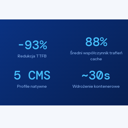
88%
-93%
Średni współczynnik trafień
Redukcja TTFB
cache
5 CMS
~30s
Profile natywne
Wdrożenie kontenerowe