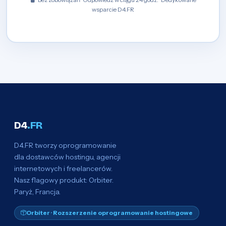
wsparcie D4.FR
D4
.FR
D4.FR tworzy oprogramowanie
dla dostawców hostingu, agencji
internetowych i freelancerów.
Nasz flagowy produkt: Orbiter.
Paryż, Francja.
Orbiter · Rozszerzenie oprogramowanie hostingowe