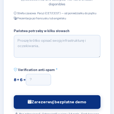
disponibles
Strefa czasowa: Paryż (CET/CEST) — od poniedziałku do piątku
Prezentacja po francusku lub angielsku
Państwa potrzeby w kilku słowach
Verification anti-spam
*
8 + 6 =
Zarezerwuj bezpłatne demo
Bez zobowiązań · Odpowiedź w ciągu 24 godz. · Dedykowane