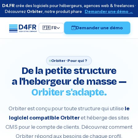
D4.FR
crée des logiciels pour hébergeurs, agences web & freelances ·
Découvrez
Orbiter
, notre produit phare
Demander une démo →
Demander une démo
🇫🇷 FR
Orbiter · Pour qui ?
De la petite structure
a l'hebergeur de masse —
Orbiter s'adapte.
Orbiter est conçu pour toute structure qui utilise
le
logiciel compatible Orbiter
et héberge des sites
CMS pour le compte de clients. Découvrez comment
Orbiter répond aux besoins de chaque profil.