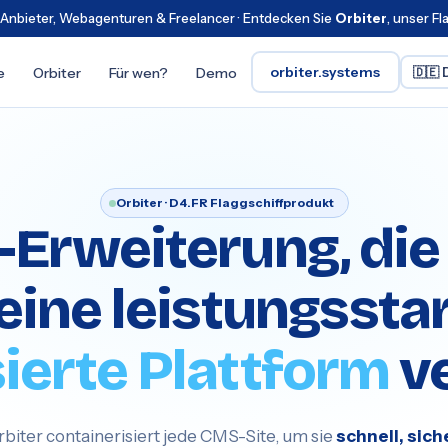
-Anbieter, Webagenturen & Freelancer · Entdecken Sie
Orbiter
, unser F
orbiter.systems
🇩🇪 
e
Orbiter
Für wen?
Demo
Orbiter · D4.FR Flaggschiffprodukt
-Erweiterung, die
 eine leistungssta
ierte Plattform
ve
rbiter containerisiert jede CMS-Site, um sie
schnell, siche