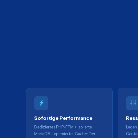
Die Orbiter-Erwei
die Ihr Hosting in
leistungsstarke 
automatisierte P
verwandelt.
Sofortige Performance
Ress
Dediziertes PHP-FPM + isolierte
Legen 
MariaDB + optimierter Cache: Der
Conta