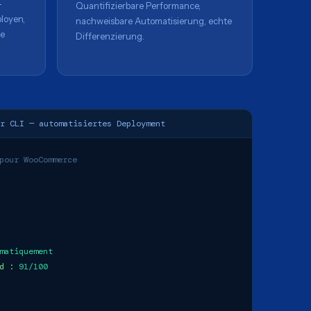
-
Quantifizierbare Performance,
loyen,
nachweisbare Automatisierung, echte
ie
Differenzierung.
r CLI — automatisiertes Deployment
pour WooCommerce
matiquement
ed :
91/100