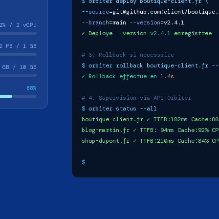
$
orbiter deploy boutique-client.fr \
--source
=git@github.com:client/boutique.
--branch
=main
--version
=v2.4.1
2% / 2 vCPU
✓ Deploye — version
v2.4.1
enregistree
2 MB / 1 GB
# 3. Rollback si necessaire
$
orbiter rollback boutique-client.fr --
 GB / 10 GB
✓ Rollback effectue en
1.4s
88%
# 4. Supervision via API Orbiter
$
orbiter status --all
boutique-client.fr
✓
TTFB:182ms Cache:88
blog-martin.fr
✓
TTFB: 94ms Cache:92% CP
shop-dupont.fr
✓
TTFB:210ms Cache:84% CP
$