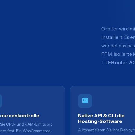
terung,
 eine
und
Orbiter wird mi
installiert. Es
lattform
wendet das pas
FPM, isolierte
TTFB unter 200
ourcenkontrolle
Native API & CLI die
Hosting-Software
Sie CPU- und RAM-Limits pro
Automatisieren Sie Ihre Deploy
iner fest. Ein WooCommerce-