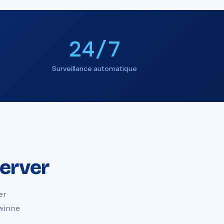
24/7
Surveillance automatique
Server
er
ewinne