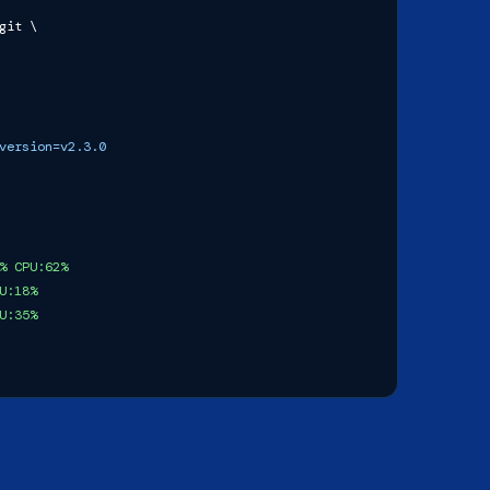
git \
version=v2.3.0
% CPU:62%
U:18%
U:35%