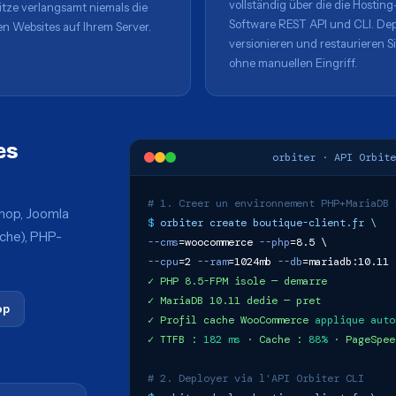
vollständig über die die Hosting
itze verlangsamt niemals die
Software REST API und CLI. Dep
n Websites auf Ihrem Server.
versionieren und restaurieren S
ohne manuellen Eingriff.
es
orbiter · API Orbite
# 1. Creer un environnement PHP+MariaDB 
hop, Joomla
$
orbiter create boutique-client.fr \
che), PHP-
--cms
=woocommerce
--php
=8.5 \
--cpu
=2
--ram
=1024mb
--db
=mariadb:10.11
✓ PHP 8.5-FPM isole — demarre
✓ MariaDB 10.11 dedie — pret
op
✓ Profil cache WooCommerce
applique auto
✓ TTFB :
182 ms
· Cache :
88%
· PageSpe
# 2. Deployer via l'API Orbiter CLI