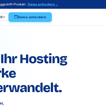
laggschiff-Produkt
Demo anfordern →
Demo anfordern
DE
 Ihr Hosting
rke
rwandelt.
r,